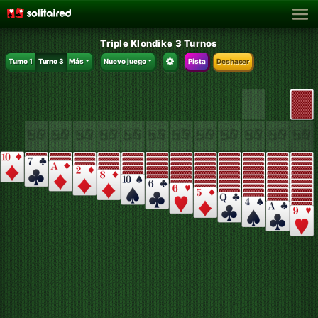
Triple Klondike 3 Turnos
Turno 1
Turno 3
Más
Nuevo juego
Pista
Deshacer