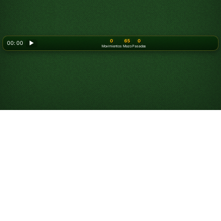
0
65
0
00: 00
▶
Movimientos
Mazo
Pasadas
Juega al Solitario
Klondike Triple de 3
Turnos online gratis
Juega partidas ilimitadas de Klondike Triple de 3