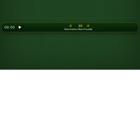
0
65
0
00: 00
▶
Movimientos
Mazo
Pasadas
Juega al Solitario
Klondike Triple de 3
Turnos online gratis
Juega partidas ilimitadas de Klondike Triple de 3