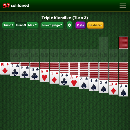
Triple Klondike (Turn 3)
Turno 1
Turno 3
Más
Nuevo juego
Pista
Deshacer