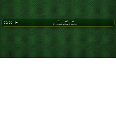
0
65
0
00: 00
▶
Movimientos
Mazo
Pasadas
Juega al Solitario
Klondike Triple de 3
Turnos online gratis
Juega partidas ilimitadas de Klondike Triple de 3