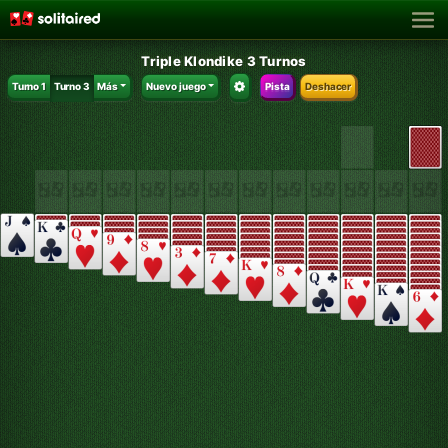
Triple Klondike 3 Turnos
Turno 1
Turno 3
Más
Nuevo juego
Pista
Deshacer