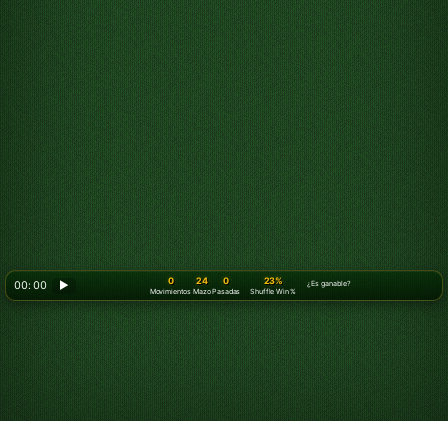
0
24
0
23%
00: 00
▶
¿Es ganable?
Movimientos
Mazo
Pasadas
Shuffle Win %