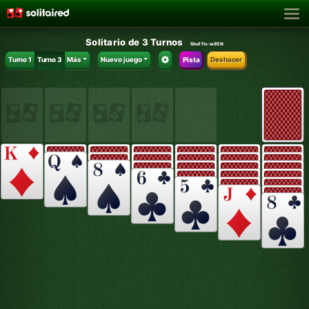
Solitario de 3 Turnos
Shuffle:
w85N
Turno 1
Turno 3
Más
Nuevo juego
Pista
Deshacer