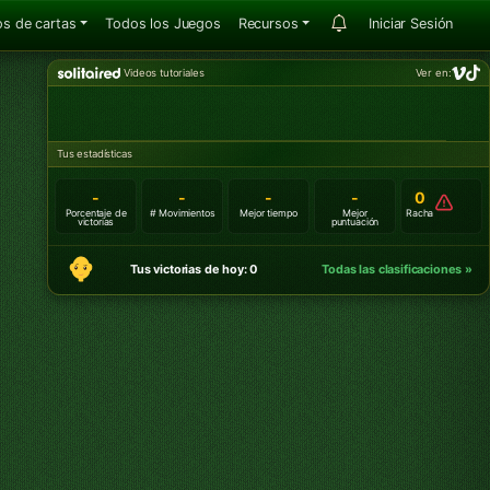
s de cartas
Todos los Juegos
Recursos
Iniciar Sesión
Videos tutoriales
Ver en:
Tus estadísticas
-
-
-
-
0
Porcentaje de
# Movimientos
Mejor tiempo
Mejor
Racha
victorias
puntuación
Tus victorias de hoy: 0
Todas las clasificaciones »