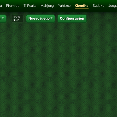
ca
Pirámide
TriPeaks
Mahjong
Yahtzee
Klondike
Sudoku
Juego
Shuffle:
s
Nuevo juego
Configuración
RqsP