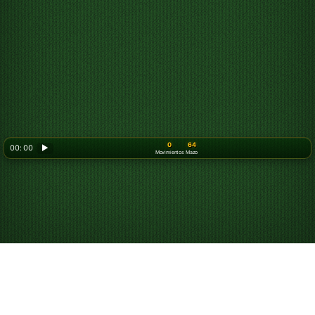
0
64
00: 00
▶
Movimientos
Mazo
Juega a Solitario