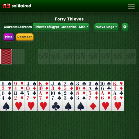
Forty Thieves
Cuarenta Ladrones
Thieves of Egypt
Josephine
Más
Nuevo juego
Pista
Deshacer