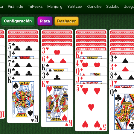
ca
Pirámide
TriPeaks
Mahjong
Yahtzee
Klondike
Sudoku
Juego
Configuración
Pista
Deshacer