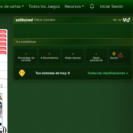
s de cartas
Todos los Juegos
Recursos
Iniciar Sesión
Videos tutoriales
Ver en:
Tus estadísticas
-
-
-
-
0
Porcentaje de
# Movimientos
Mejor tiempo
Mejor
Racha
victorias
puntuación
Tus victorias de hoy: 0
Todas las clasificaciones »