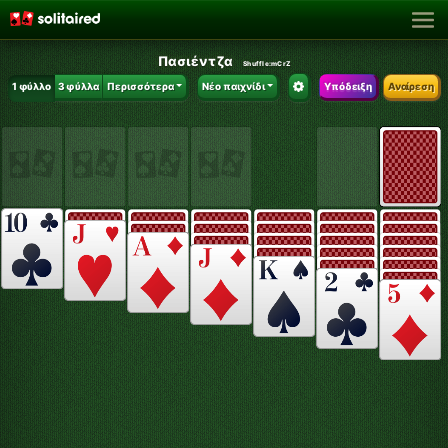
Πασιέντζα
Shuffle:
mCrZ
1 φύλλο
3 φύλλα
Περισσότερα
Νέο παιχνίδι
Υπόδειξη
Αναίρεση