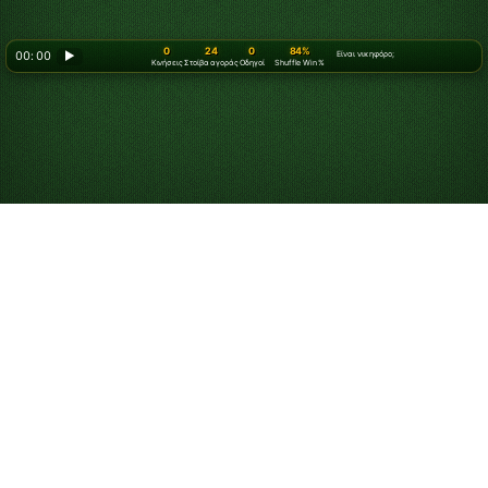
0
24
0
84%
00: 00
▶
Είναι νικηφόρο;
Κινήσεις
Στοίβα αγοράς
Οδηγοί
Shuffle Win %
Πώς να παίξετε
Πασιέντζα
Η Πασιέντζα είναι ένα παιχνίδι καρτών για έναν
παίκτη, στο οποίο προσπαθείτε να τακτοποιήσετε όλες
τις κάρτες σας στις Βάσεις. Παρότι ο όρος
«Πασιέντζα» συνήθως αναφέρεται στην κλασική
Klondike Πασιέντζα
, υπάρχουν πολλές εκδόσεις και