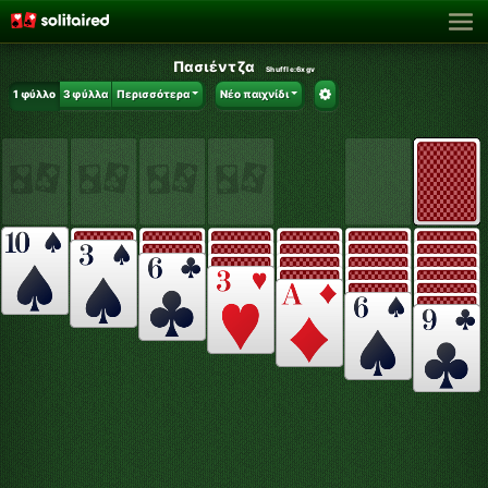
Πασιέντζα
Shuffle:
6xgv
1 φύλλο
3 φύλλα
Περισσότερα
Νέο παιχνίδι