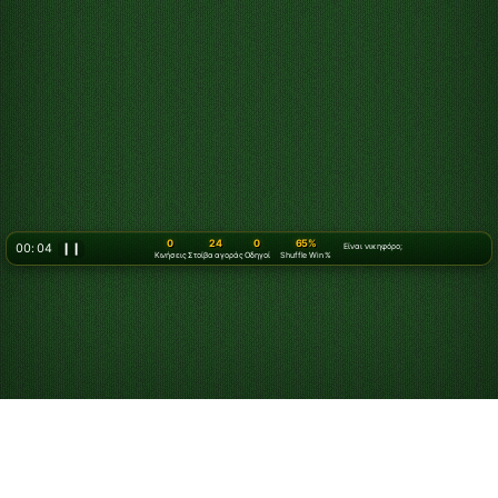
0
24
0
65%
00: 07
❙❙
Είναι νικηφόρο;
Κινήσεις
Στοίβα αγοράς
Οδηγοί
Shuffle Win %
Πώς να παίξετε