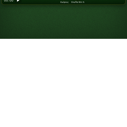
00: 00
▶
Κινήσεις
Shuffle Win %
Looking for something new? Try out
Spider Solitaire
!
Παίξτε Yukon
Πασιέντζα Online
Δωρεάν
Παίξτε απεριόριστα παιχνίδια Yukon Πασιέντζα. Παίξτε
το παιχνίδι της ημέρας για να ανταγωνιστείτε στον
πίνακα κατάταξης και χρησιμοποιήστε υποδείξεις και