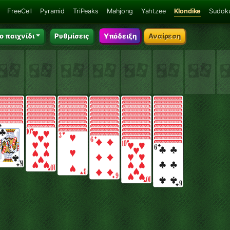
FreeCell
Pyramid
TriPeaks
Mahjong
Yahtzee
Klondike
Sudok
ο παιχνίδι
Ρυθμίσεις
Υπόδειξη
Αναίρεση