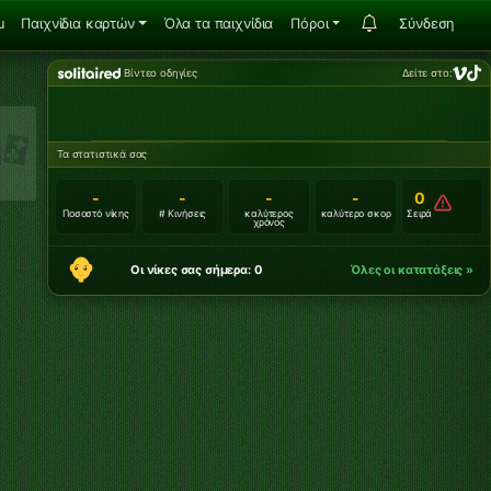
u
Παιχνίδια καρτών
Όλα τα παιχνίδια
Πόροι
Σύνδεση
Βίντεο οδηγίες
Δείτε στο:
Τα στατιστικά σας
-
-
-
-
0
Ποσοστό νίκης
# Κινήσεις
καλύτερος
καλύτερο σκορ
Σειρά
χρόνος
Οι νίκες σας σήμερα: 0
Όλες οι κατατάξεις »