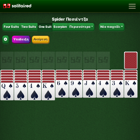
Spider Πασιέντζα
Four Suits
Two Suits
One Suit
Scorpion
Περισσότερα
Νέο παιχνίδι
Υπόδειξη
Αναίρεση