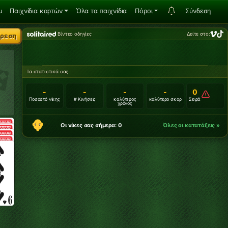
u
Παιχνίδια καρτών
Όλα τα παιχνίδια
Πόροι
Σύνδεση
Βίντεο οδηγίες
Δείτε στο:
ίρεση
Τα στατιστικά σας
-
-
-
-
0
Ποσοστό νίκης
# Κινήσεις
καλύτερος
καλύτερο σκορ
Σειρά
χρόνος
Οι νίκες σας σήμερα: 0
Όλες οι κατατάξεις »