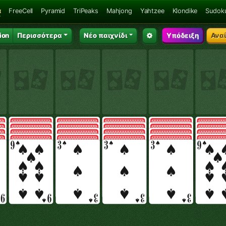
α
FreeCell
Pyramid
TriPeaks
Mahjong
Yahtzee
Klondike
Sudok
ion
Περισσότερα
Νέο παιχνίδι
Υπόδειξη
Ανα