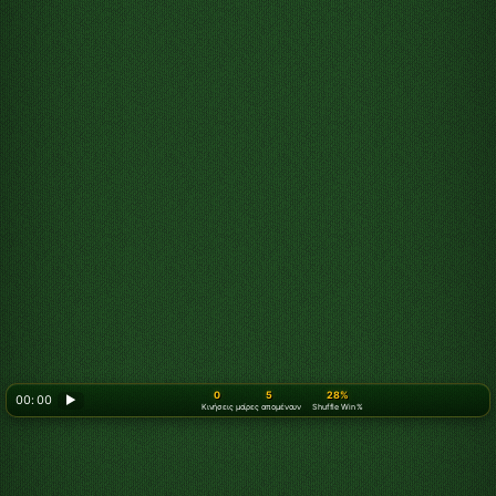
0
5
28%
00: 00
▶
Κινήσεις
μοίρες απομένουν
Shuffle Win %