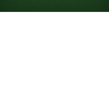
Πώς να παίξετε
Spider Πασιέντζα (4
χρώματα)
Αν το
Spider Πασιέντζα (1 χρώμα)
ή το
Spider
Πασιέντζα (2 χρώματα)
σάς φαίνεται πλέον
υπερβολικά εύκολο, δοκιμάστε το Spider Πασιέντζα (4
χρώματα). Συνήθως θεωρείται παιχνίδι για
προχωρημένους έως έμπειρους παίκτες. Το Spider
Πασιέντζα (4 χρώματα) χρησιμοποιεί δύο τράπουλες
(104 φύλλα), που αποτελούνται από 2 σετ Κούπες, 2