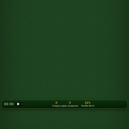
0
5
22%
00: 00
▶
Κινήσεις
μοίρες απομένουν
Shuffle Win %