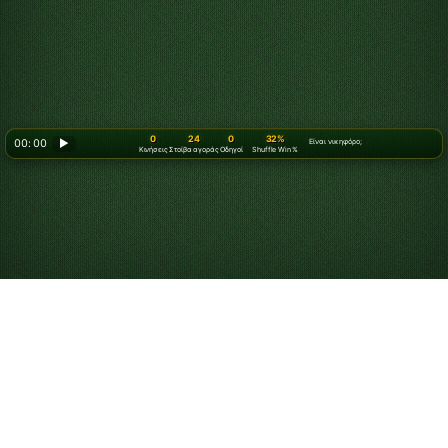
0
24
0
32%
00: 00
▶
Είναι νικηφόρο;
Κινήσεις
Στοίβα αγοράς
Οδηγοί
Shuffle Win %
Πώς να παίξετε
Πασιέντζα με 3
φύλλα