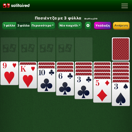
Πασιέντζα με 3 φύλλα
Shuffle:
yZf9
1 φύλλο
3 φύλλα
Περισσότερα
Νέο παιχνίδι
Υπόδειξη
Αναίρεση