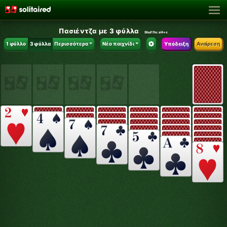
Πασιέντζα με 3 φύλλα
Shuffle:
sH+c
1 φύλλο
3 φύλλα
Περισσότερα
Νέο παιχνίδι
Υπόδειξη
Αναίρεση