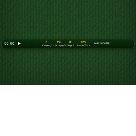
0
24
0
42%
00: 00
▶
Είναι νικηφόρο;
Κινήσεις
Στοίβα αγοράς
Οδηγοί
Shuffle Win %
Πώς να παίξετε
Πασιέντζα με 3
φύλλα