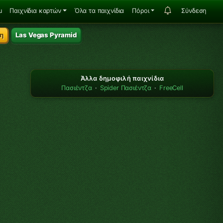
u
Παιχνίδια καρτών
Όλα τα παιχνίδια
Πόροι
Σύνδεση
η
Las Vegas Pyramid
Άλλα δημοφιλή παιχνίδια
Πασιέντζα
·
Spider Πασιέντζα
·
FreeCell