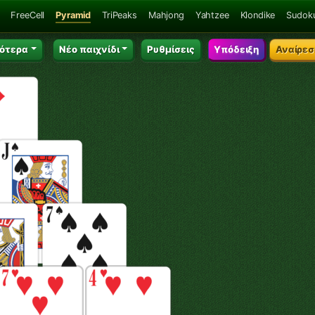
FreeCell
Pyramid
TriPeaks
Mahjong
Yahtzee
Klondike
Sudok
ότερα
Νέο παιχνίδι
Ρυθμίσεις
Υπόδειξη
Αναίρεσ