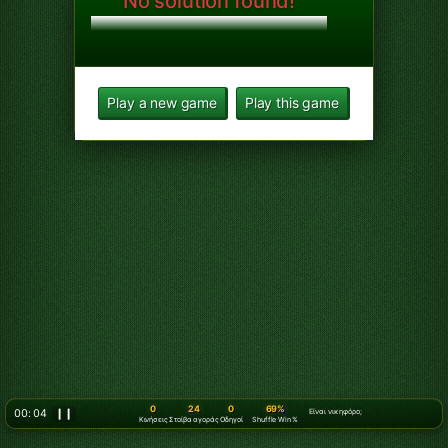
No solution found!
Play a new game
Play this game
0
24
0
69%
00: 07
❙❙
Είναι νικηφόρο;
Κινήσεις
Στοίβα αγοράς
Οδηγοί
Shuffle Win %