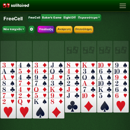
FreeCell
FreeCell
Baker's Game
Eight Off
Περισσότερα
Νέο παιχνίδι
Υπόδειξη
Αναίρεση
Επανάληψη