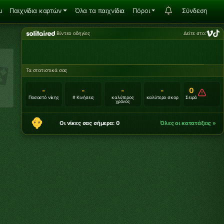
u
Παιχνίδια καρτών
Όλα τα παιχνίδια
Πόροι
Σύνδεση
Βίντεο οδηγίες
Δείτε στο:
Τα στατιστικά σας
-
-
-
-
0
Ποσοστό νίκης
# Κινήσεις
καλύτερος
καλύτερο σκορ
Σειρά
χρόνος
Οι νίκες σας σήμερα: 0
Όλες οι κατατάξεις »