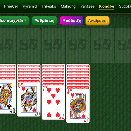
FreeCell
Pyramid
TriPeaks
Mahjong
Yahtzee
Klondike
Sudok
έο παιχνίδι
Ρυθμίσεις
Υπόδειξη
Αναίρεση