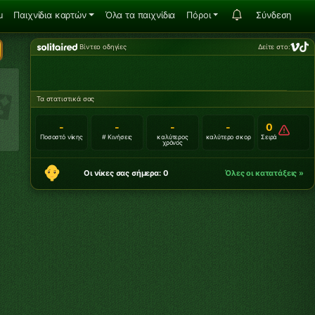
u
Παιχνίδια καρτών
Όλα τα παιχνίδια
Πόροι
Σύνδεση
Βίντεο οδηγίες
Δείτε στο:
Τα στατιστικά σας
-
-
-
-
0
Ποσοστό νίκης
# Κινήσεις
καλύτερος
καλύτερο σκορ
Σειρά
χρόνος
Οι νίκες σας σήμερα: 0
Όλες οι κατατάξεις »