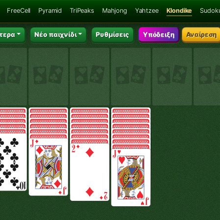
FreeCell
Pyramid
TriPeaks
Mahjong
Yahtzee
Klondike
Sudok
τερα
Νέο παιχνίδι
Ρυθμίσεις
Υπόδειξη
Αναίρεση