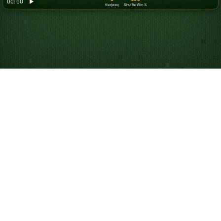
00: 00
▶
Κινήσεις
Shuffle Win %
Looking for something new? Try out
Spider Solitaire
!
Παίξτε Alaska
Πασιέντζα Online
Δωρεάν
Παίξτε απεριόριστα παιχνίδια Alaska Πασιέντζα. Παίξτε
το παιχνίδι της ημέρας για να ανταγωνιστείτε στον
πίνακα κατάταξης και χρησιμοποιήστε υποδείξεις και