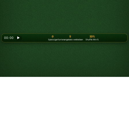
0
5
33%
00: 00
▶
Spielzüge
Kartenangebote verbleiben
Shuffle Win %
Spider Solitär
kostenlos online