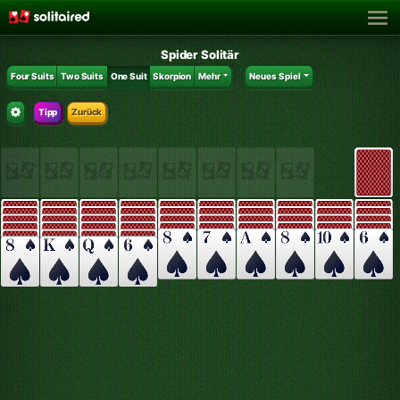
Spider Solitär
Four Suits
Two Suits
One Suit
Skorpion
Mehr
Neues Spiel
Tipp
Zurück