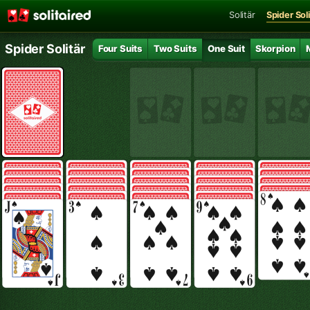
Solitär
Spider Soli
Spider Solitär
Four Suits
Two Suits
One Suit
Skorpion