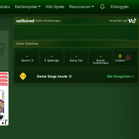
udoku
Kartenspiele
Alle Spiele
Ressourcen
Einloggen
Video-Anleitungen
Ansehen auf:
Deine Statistiken
-
-
-
-
0
Gewinn %
# Spielzüge
Beste Zeit
Bester
Strähne
Punktestand
Deine Siege heute: 0
Alle Ranglisten »