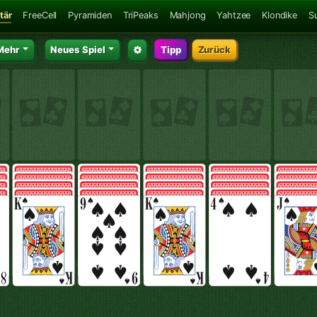
tär
FreeCell
Pyramiden
TriPeaks
Mahjong
Yahtzee
Klondike
S
Mehr
Neues Spiel
Tipp
Zurück