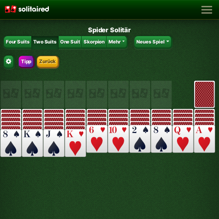
Spider Solitär
Four Suits
Two Suits
One Suit
Skorpion
Mehr
Neues Spiel
Tipp
Zurück