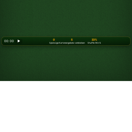
0
5
33%
00: 00
▶
Spielzüge
Kartenangebote verbleiben
Shuffle Win %
So spielst du Spider
Solitär (2 Farben)