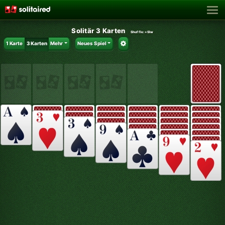
Solitär 3 Karten
Shuffle:
+SIw
1 Karte
3 Karten
Mehr
Neues Spiel