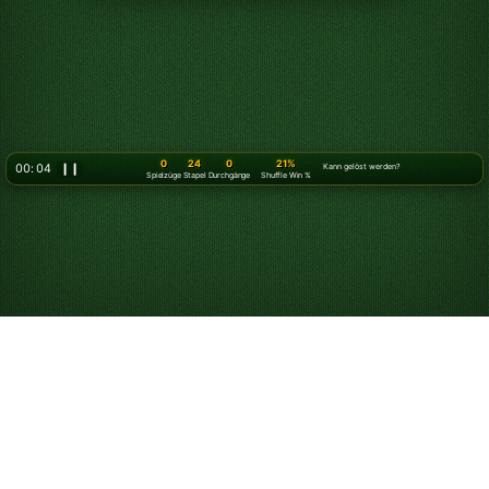
0
24
0
21%
00: 06
❙❙
Kann gelöst werden?
Spielzüge
Stapel
Durchgänge
Shuffle Win %
So spielst du Solitär –
3 Karten