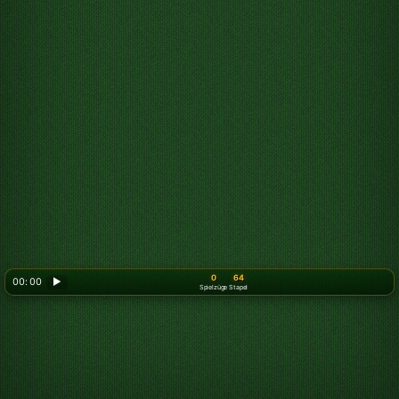
0
64
00: 00
▶
Spielzüge
Stapel