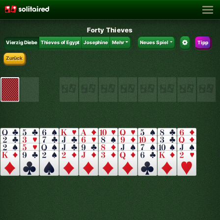
Forty Thieves
Vierzig Diebe
Thieves of Egypt
Josephine
Mehr
Neues Spiel
Tipp
Zurück