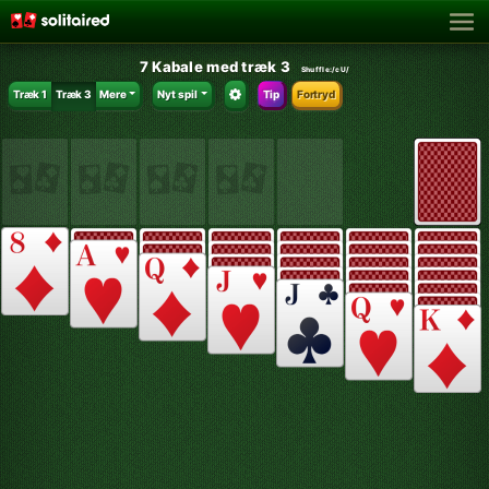
7 Kabale med træk 3
Shuffle:
/cU/
Træk 1
Træk 3
Mere
Nyt spil
Tip
Fortryd