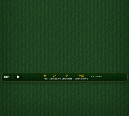
0
24
0
40%
00: 00
▶
Kan løses?
Træk
Trækkebunke
Gennemløb
Shuffle Win %