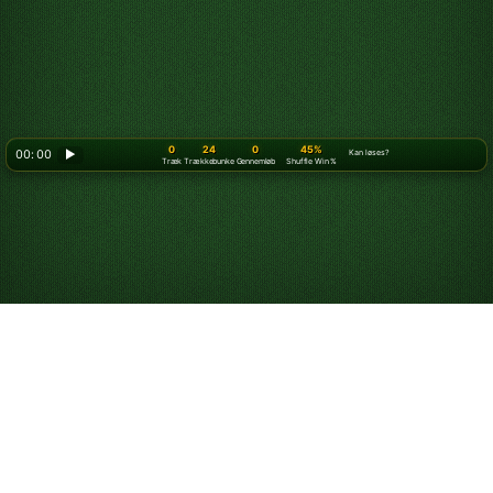
0
24
0
45%
00: 00
▶
Kan løses?
Træk
Trækkebunke
Gennemløb
Shuffle Win %
Spil Kabale online
gratis