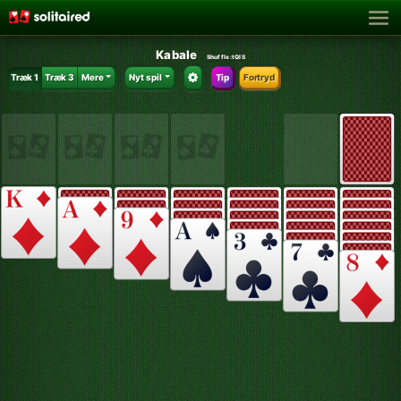
Kabale
Shuffle:
tQIS
Træk 1
Træk 3
Mere
Nyt spil
Tip
Fortryd