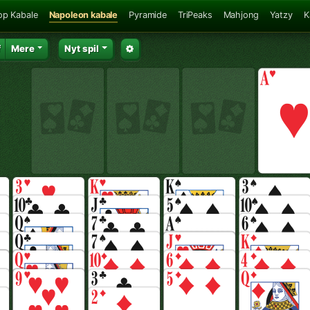
op Kabale
Napoleon kabale
Pyramide
TriPeaks
Mahjong
Yatzy
K
f
Mere
Nyt spil