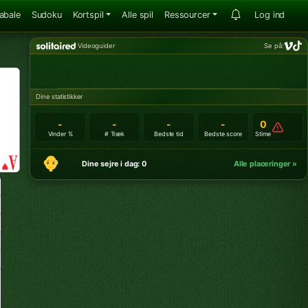
abale
Sudoku
Kortspil
Alle spil
Ressourcer
Log ind
Videoguider
Se på:
Dine statistikker
-
-
-
-
0
Vinder %
# Træk
Bedste tid
Bedste score
Stime
Dine sejre i dag: 0
Alle placeringer »