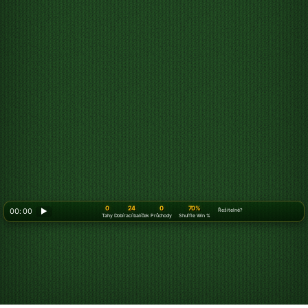
0
24
0
70%
00: 00
▶
Řešitelné?
Tahy
Dobírací balíček
Průchody
Shuffle Win %