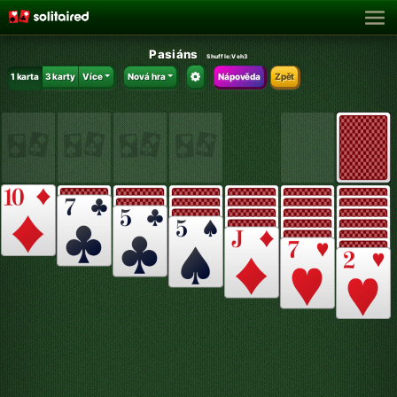
Pasiáns
Shuffle:
Veh3
1 karta
3 karty
Více
Nová hra
Nápověda
Zpět