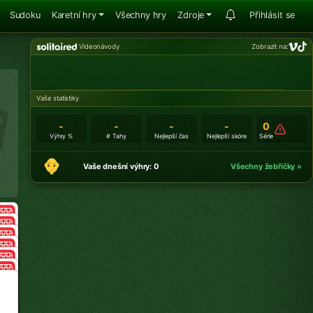
Sudoku
Karetní hry
Všechny hry
Zdroje
Přihlásit se
Videonávody
Zobrazit na:
Vaše statistiky
-
-
-
-
0
Výhry %
# Tahy
Nejlepší čas
Nejlepší skóre
Série
Vaše dnešní výhry: 0
Všechny žebříčky »