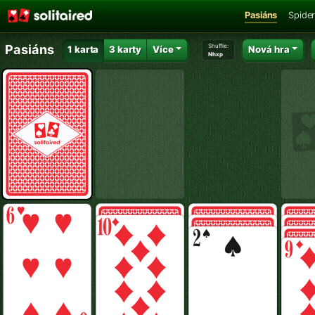
Pasiáns
Spider
Shuffle:
Pasiáns
1 karta
3 karty
Více
Nová hra
Nhxp