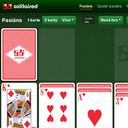
Pasiáns
Spider pasiáns
Shuffle:
Pasiáns
1 karta
3 karty
Více
Nová hra
//1h