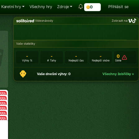
Karetní hry
Všechny hry
Zdroje
Přihlásit se
0
Videonávody
Zobrazit na:
Vaše statistiky
-
-
-
-
0
Výhry %
# Tahy
Nejlepší čas
Nejlepší skóre
Série
Vaše dnešní výhry: 0
Všechny žebříčky »