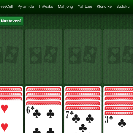
FreeCell
Pyramida
TriPeaks
Mahjong
Yahtzee
Klondike
Sudoku
Nastavení