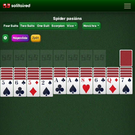
Spider pasiáns
Four Suits
Two Suits
One Suit
Scorpion
Více
Nová hra
Nápověda
Zpět