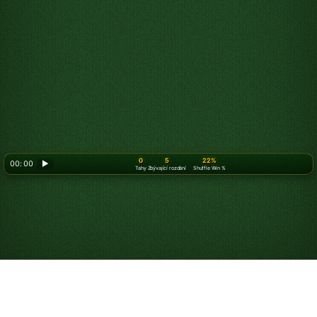
0
5
22%
00: 00
▶
Tahy
Zbývající rozdání
Shuffle Win %