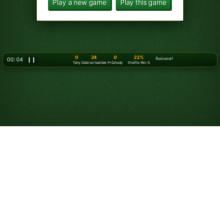
Play a new game
Play this game
0
24
0
22%
00: 05
❙❙
Řešitelné?
Tahy
Dobírací balíček
Průchody
Shuffle Win %
Hrajte Klondike
pasiáns – 3 karty
online – zdarma!