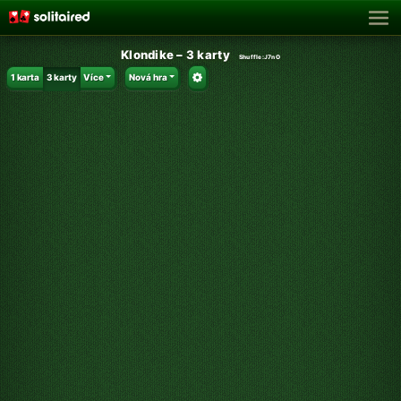
Klondike – 3 karty
Shuffle:
J7nO
1 karta
3 karty
Více
Nová hra