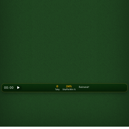
0
24%
00: 00
▶
Řešitelné?
Tahy
Shuffle Win %